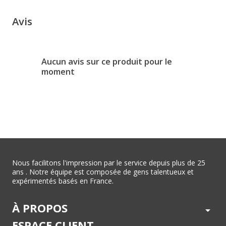
Avis
Aucun avis sur ce produit pour le
moment
Nous facilitons l'impression par le service depuis plus de 25
ans . Notre équipe est composée de gens talentueux et
expérimentés basés en France.
À PROPOS
arrow_drop_down
ESPACE CLIENT