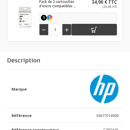
Pack de 2 cartouches
34,90 € TTC
d'encre compatibles HP
(29,08 HT)
62 XL Noir et couleurs
1
1


Description
Marque
Référence
34677014908
Référence constructeur
C2P04AE