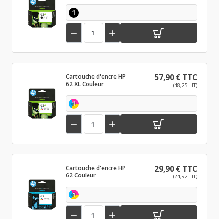
1


Cartouche d'encre HP
57,90 € TTC
62 XL Couleur
(48,25 HT)
1


Cartouche d'encre HP
29,90 € TTC
62 Couleur
(24,92 HT)
1

