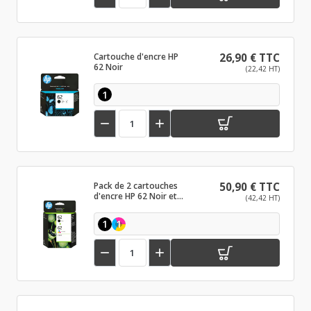
Cartouche d'encre HP
26,90 € TTC
62 Noir
(22,42 HT)
1


Pack de 2 cartouches
50,90 € TTC
d'encre HP 62 Noir et
(42,42 HT)
couleurs
1
1

