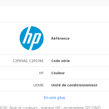
Référence
C2P05AE, C2P07AE
Code série
HP
Couleur
OEMB
Unité de conditionnement
En voir plus
P 62XL Noir et couleurs - marque HP - programme SECOND