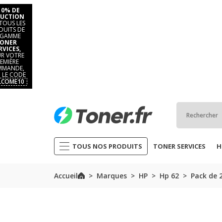
10% DE
UCTION
TOUS LES
DUITS DE
 GAMME
ONER
RVICES,
R VOTRE
EMIÈRE
MANDE,
 LE CODE
LCOME10
TOUS NOS PRODUITS
TONER SERVICES
H
Accueil
Marques
HP
Hp 62
Pack de 