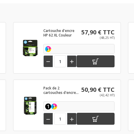
Cartouche d'encre
57,90 € TTC
HP 62 XL Couleur
(48,25 HT)
1


Pack de 2
50,90 € TTC
cartouches d'encre
(42,42 HT)
HP 62 Noir et
couleurs
1
1

