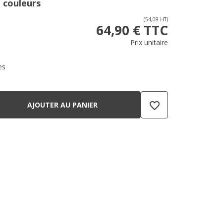
 couleurs
(54,08 HT)
64,90 € TTC
Prix unitaire
es
favorite_border
AJOUTER AU PANIER