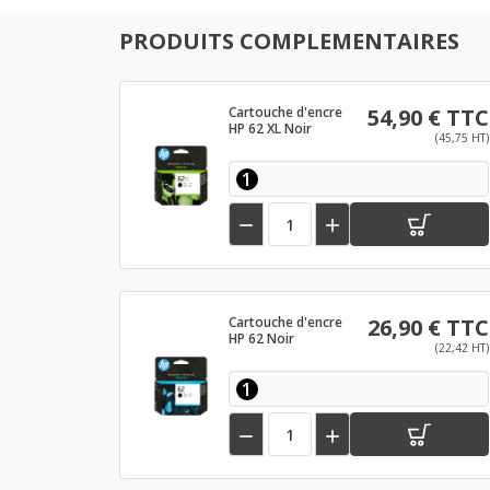
PRODUITS COMPLEMENTAIRES
Cartouche d'encre
54,90 € TTC
HP 62 XL Noir
(45,75 HT)
1


Cartouche d'encre
26,90 € TTC
HP 62 Noir
(22,42 HT)
1

