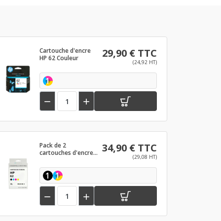
Cartouche d'encre
29,90 € TTC
HP 62 Couleur
(24,92 HT)
1


Pack de 2
34,90 € TTC
cartouches d'encre
(29,08 HT)
compatibles HP 62
XL Noir et couleurs
1
1

