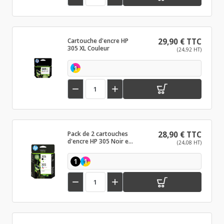
Cartouche d'encre HP
29,90 € TTC
305 XL Couleur
(24,92 HT)
1


Pack de 2 cartouches
28,90 € TTC
d'encre HP 305 Noir et
(24,08 HT)
couleurs
1
1

