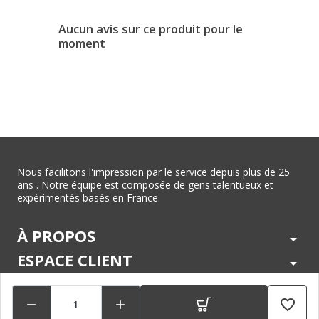
Aucun avis sur ce produit pour le
moment
Nous facilitons l'impression par le service depuis plus de 25
ans . Notre équipe est composée de gens talentueux et
expérimentés basés en France.
À PROPOS
arrow_drop_down
ESPACE CLIENT
arrow_drop_down
CENTRE D'AIDE
arrow_drop_down
favorite_border


LÉGAL
arrow_drop_down