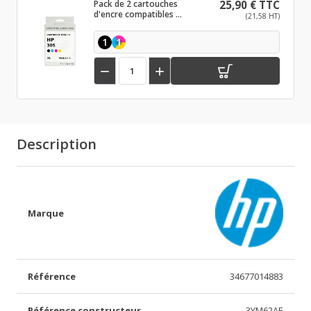
Pack de 2 cartouches
25,90 € TTC
d'encre compatibles HP
(21,58 HT)
305 XL Noir et couleurs
1
1


Description
Marque
Référence
34677014883
Référence constructeur
3YM62AE