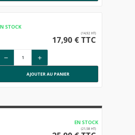
EN STOCK
(14,92 HT)
17,90 € TTC


AJOUTER AU PANIER
EN STOCK
(21,58 HT)