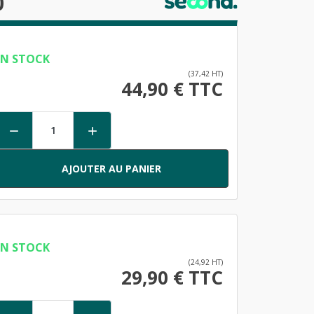
0
EN STOCK
(37,42 HT)
44,90 € TTC


AJOUTER AU PANIER
EN STOCK
(24,92 HT)
29,90 € TTC