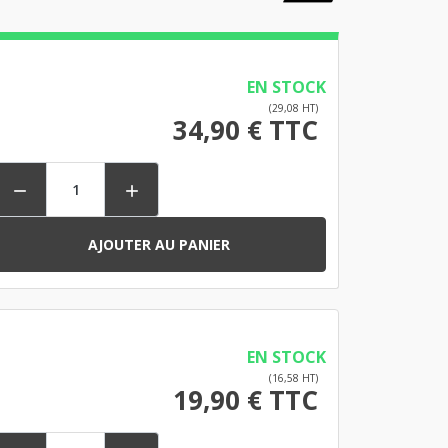
EN STOCK
(29,08 HT)
34,90 € TTC


AJOUTER AU PANIER
EN STOCK
(16,58 HT)
19,90 € TTC