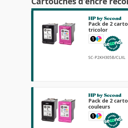
Cartouches d'encre reco
HP by Second
Pack de 2 cart
tricolor
1
1
SC-P2KH305B/CLXL
HP by Second
Pack de 2 cart
couleurs
1
1