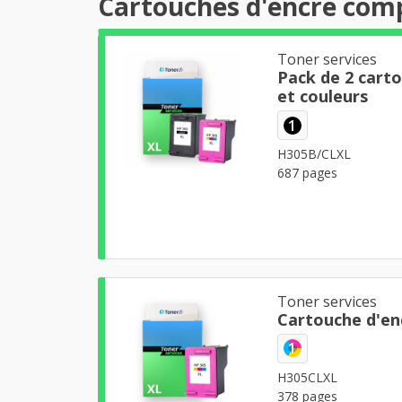
Cartouches d'encre comp
Toner services
Pack de 2 cart
et couleurs
1
H305B/CLXL
687 pages
Toner services
Cartouche d'en
1
H305CLXL
378 pages