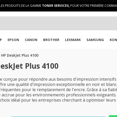
LES PRODUITS DE LA GAMME
TONER SERVICES,
POUR VOTRE PREMIÈRE COMMAN
P
EPSON
CANON
BROTHER
LEXMARK
SAMSUNG
KON
HP DeskJet Plus 4100
eskJet Plus 4100
 conçue pour répondre aux besoins d'impression intensifs 
offre une qualité d'impression exceptionnelle en noir et blan
équentes pour le remplacement de l'encre. Grâce à sa fiabili
 accrue pour les environnements professionnels exigeants. 
choix idéal pour les entreprises cherchant à optimiser leurs