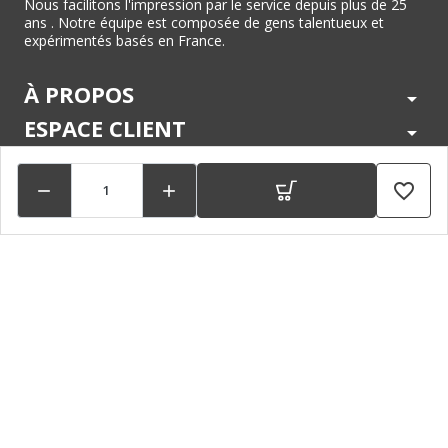
Nous facilitons l'impression par le service depuis plus de 25
ans . Notre équipe est composée de gens talentueux et
expérimentés basés en France.
À PROPOS
arrow_drop_down
ESPACE CLIENT
arrow_drop_down
CENTRE D'AIDE
arrow_drop_down
favorite_border


LÉGAL
arrow_drop_down
MARQUES
arrow_drop_down
PAIEMENTS SÉCURISÉS
arrow_drop_down
SUIVEZ NOUS !
arrow_drop_down
© 2026 - Toner Services