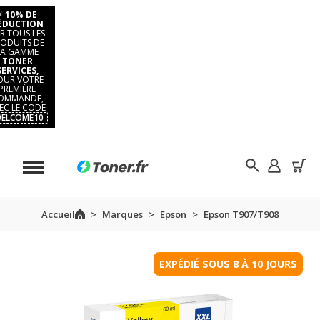
⚡
10% DE
ÉDUCTION
R TOUS LES
ODUITS DE
LA GAMME
TONER
SERVICES,
OUR VOTRE
PREMIÈRE
OMMANDE,
EC LE CODE
ELCOME10
Accueil
Marques
Epson
Epson T907/T908
EXPÉDIÉ SOUS 8 À 10 JOURS