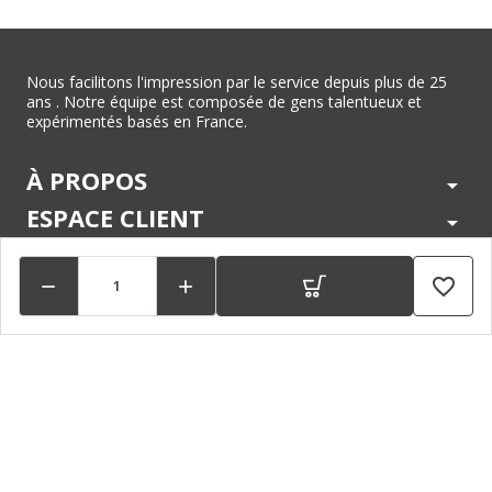
Nous facilitons l'impression par le service depuis plus de 25
ans . Notre équipe est composée de gens talentueux et
expérimentés basés en France.
À PROPOS
arrow_drop_down
ESPACE CLIENT
arrow_drop_down
CENTRE D'AIDE
arrow_drop_down
favorite_border


LÉGAL
arrow_drop_down
MARQUES
arrow_drop_down
PAIEMENTS SÉCURISÉS
arrow_drop_down
SUIVEZ NOUS !
arrow_drop_down