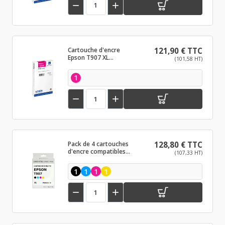


Cartouche d'encre
121,90 € TTC
Epson T907 XL
(101,58 HT)
Magenta
1


Pack de 4 cartouches
128,80 € TTC
d'encre compatibles
(107,33 HT)
Epson T907 Noir et
couleurs
1
1
1
1

