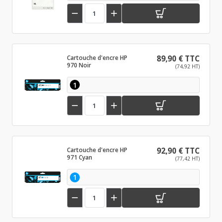


Cartouche d'encre HP
89,90 € TTC
970 Noir
(74,92 HT)
1


Cartouche d'encre HP
92,90 € TTC
971 Cyan
(77,42 HT)
1

