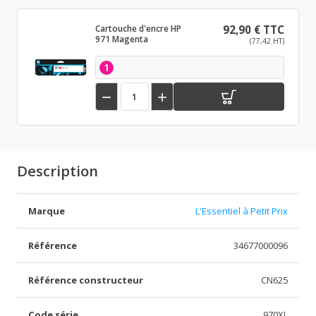
Cartouche d'encre HP
92,90 € TTC
971 Magenta
(77,42 HT)
1


Description
Marque
L'Essentiel à Petit Prix
Référence
34677000096
Référence constructeur
CN625
Code série
970XL