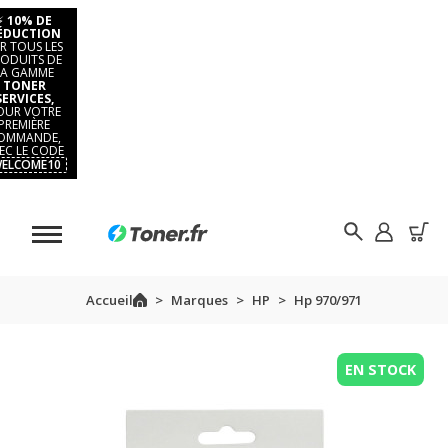
⚡
10% DE
ÉDUCTION
R TOUS LES
ODUITS DE
LA GAMME
TONER
SERVICES,
OUR VOTRE
PREMIÈRE
OMMANDE,
EC LE CODE
ELCOME10
Accueil
Marques
HP
Hp 970/971
EN STOCK