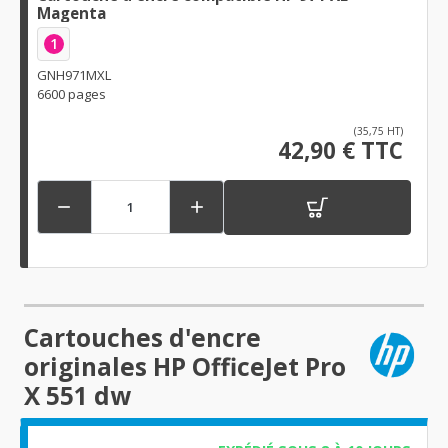
Magenta
1
GNH971MXL
6600 pages
(35,75 HT)
42,90 € TTC


Cartouches d'encre
originales HP OfficeJet Pro
X 551 dw