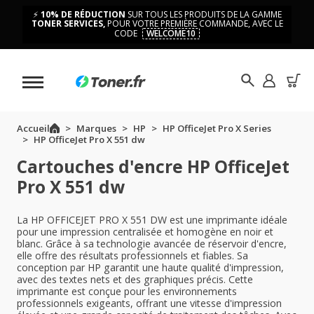
⚡
10% DE RÉDUCTION
SUR TOUS LES PRODUITS DE LA GAMME
TONER SERVICES,
POUR VOTRE PREMIÈRE COMMANDE, AVEC LE
CODE
WELCOME10
Accueil
Marques
HP
HP OfficeJet Pro X Series
HP OfficeJet Pro X 551 dw
Cartouches d'encre HP OfficeJet
Pro X 551 dw
La HP OFFICEJET PRO X 551 DW est une imprimante idéale
pour une impression centralisée et homogène en noir et
blanc. Grâce à sa technologie avancée de réservoir d'encre,
elle offre des résultats professionnels et fiables. Sa
conception par HP garantit une haute qualité d'impression,
avec des textes nets et des graphiques précis. Cette
imprimante est conçue pour les environnements
professionnels exigeants, offrant une vitesse d'impression