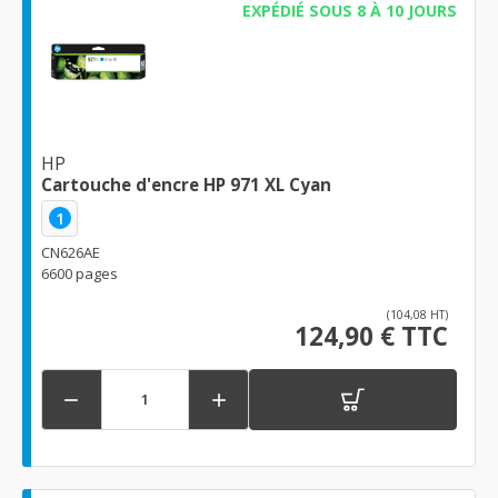
EXPÉDIÉ SOUS 8 À 10 JOURS
HP
Cartouche d'encre HP 971 XL Cyan
1
CN626AE
6600 pages
(104,08 HT)
124,90 € TTC

