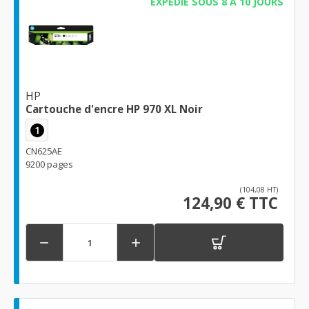
EXPÉDIÉ SOUS 8 À 10 JOURS
HP
Cartouche d'encre HP 970 XL Noir
1
CN625AE
9200 pages
(104,08 HT)
124,90 € TTC

