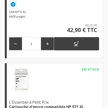
1
GNH971CXL
6600 pages
(35,75 HT)
42,90 € TTC


EN STOCK
L'Essentiel à Petit Prix
Cartouche d'encre compatible HP 971 XL