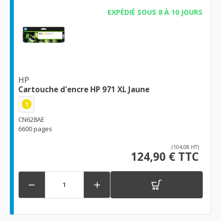
EXPÉDIÉ SOUS 8 À 10 JOURS
HP
Cartouche d'encre HP 971 XL Jaune
1
CN628AE
6600 pages
(104,08 HT)
124,90 € TTC

