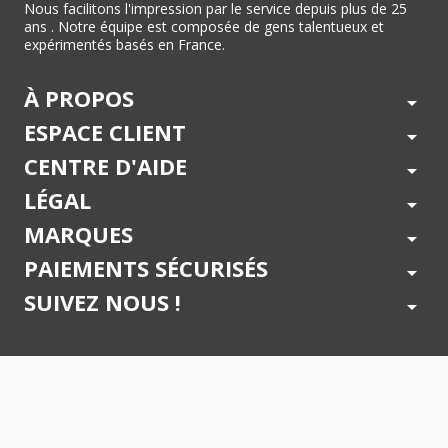
Nous facilitons l'impression par le service depuis plus de 25
ans . Notre équipe est composée de gens talentueux et
expérimentés basés en France.
À PROPOS
arrow_drop_down
ESPACE CLIENT
arrow_drop_down
CENTRE D'AIDE
arrow_drop_down
LÉGAL
arrow_drop_down
MARQUES
arrow_drop_down
PAIEMENTS SÉCURISÉS
arrow_drop_down
SUIVEZ NOUS !
arrow_drop_down
© 2026 - Toner Services