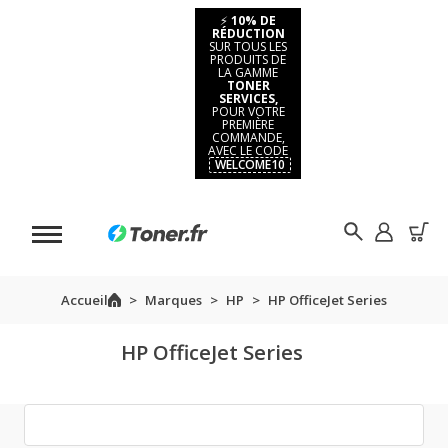
⚡
10% DE
RÉDUCTION
SUR TOUS LES
PRODUITS DE
LA GAMME
TONER
SERVICES,
POUR VOTRE
PREMIÈRE
COMMANDE,
AVEC LE CODE
WELCOME10
Accueil
Marques
HP
HP OfficeJet Series
HP OfficeJet Series