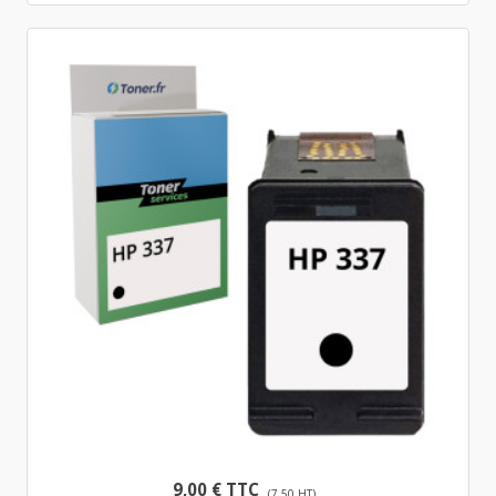
9,00 € TTC
(7,50 HT)