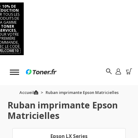
⚡
10% DE
ÉDUCTION
R TOUS LES
ODUITS DE
LA GAMME
TONER
SERVICES,
OUR VOTRE
PREMIÈRE
OMMANDE,
EC LE CODE
ELCOME10
Accueil
Ruban imprimante Epson Matricielles
Ruban imprimante Epson
Matricielles
Epson LX Series