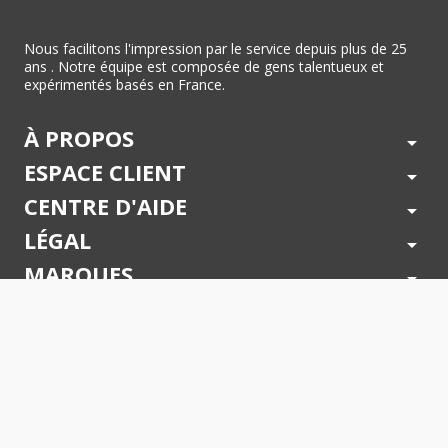
Nous facilitons l'impression par le service depuis plus de 25
ans . Notre équipe est composée de gens talentueux et
expérimentés basés en France.
À PROPOS
arrow_drop_down
ESPACE CLIENT
arrow_drop_down
CENTRE D'AIDE
arrow_drop_down
LÉGAL
arrow_drop_down
MARQUES
arrow_drop_down
PAIEMENTS SÉCURISÉS
arrow_drop_down
SUIVEZ NOUS !
arrow_drop_down
© 2026 - Toner Services