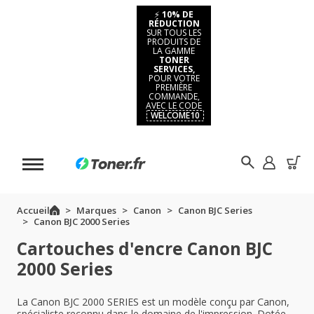
⚡
10% DE
RÉDUCTION
SUR TOUS LES
PRODUITS DE
LA GAMME
TONER
SERVICES,
POUR VOTRE
PREMIÈRE
COMMANDE,
AVEC LE CODE
WELCOME10
Accueil
Marques
Canon
Canon BJC Series
Canon BJC 2000 Series
Cartouches d'encre Canon BJC
2000 Series
La Canon BJC 2000 SERIES est un modèle conçu par Canon,
spécialiste reconnu dans le domaine de l'impression. Dotée