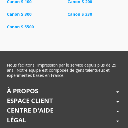
Canon S 100
Canon S 200
Canon S 300
Canon S 330
Canon S 5500
Nous facilitons l'impression par le service depuis plus de 25
ans . Notre équipe est composée de gens talentueux et
expérimentés basés en France.
À PROPOS
arrow_drop_down
ESPACE CLIENT
arrow_drop_down
CENTRE D'AIDE
arrow_drop_down
LÉGAL
arrow_drop_down