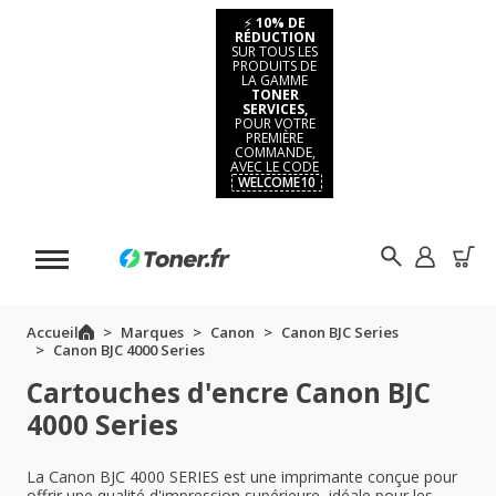
⚡
10% DE
RÉDUCTION
SUR TOUS LES
PRODUITS DE
LA GAMME
TONER
SERVICES,
POUR VOTRE
PREMIÈRE
COMMANDE,
AVEC LE CODE
WELCOME10
Accueil
Marques
Canon
Canon BJC Series
Canon BJC 4000 Series
Cartouches d'encre Canon BJC
4000 Series
La Canon BJC 4000 SERIES est une imprimante conçue pour
offrir une qualité d'impression supérieure, idéale pour les