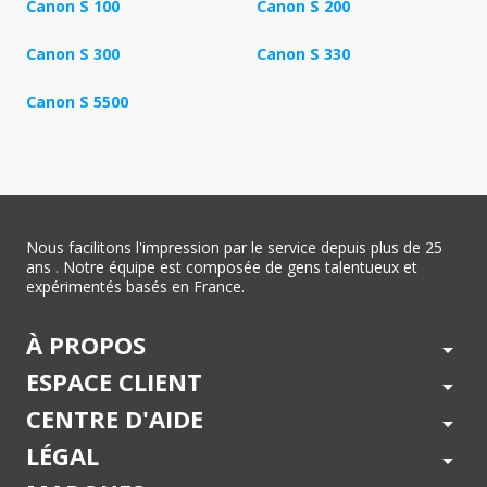
Canon S 100
Canon S 200
Canon S 300
Canon S 330
Canon S 5500
Nous facilitons l'impression par le service depuis plus de 25
ans . Notre équipe est composée de gens talentueux et
expérimentés basés en France.
À PROPOS
arrow_drop_down
ESPACE CLIENT
arrow_drop_down
CENTRE D'AIDE
arrow_drop_down
LÉGAL
arrow_drop_down