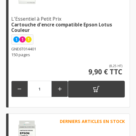
L'Essentiel à Petit Prix
Cartouche d'encre compatible Epson Lotus
Couleur
1
1
1
GNE6T014401
150 pages
(8,25 HT)
9,90 € TTC


DERNIERS ARTICLES EN STOCK