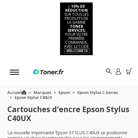
⚡
10% DE
RÉDUCTION
SUR TOUS LES
PRODUITS DE
LA GAMME
TONER
SERVICES,
POUR VOTRE
PREMIÈRE
COMMANDE,
AVEC LE CODE
WELCOME10
Accueil
Marques
Epson
Epson Stylus C Series
Epson Stylus C40UX
Cartouches d'encre Epson Stylus
C40UX
La nouvelle imprimante Epson STYLUS C40UX se positionne
comme un choix incontournable pour les environnements