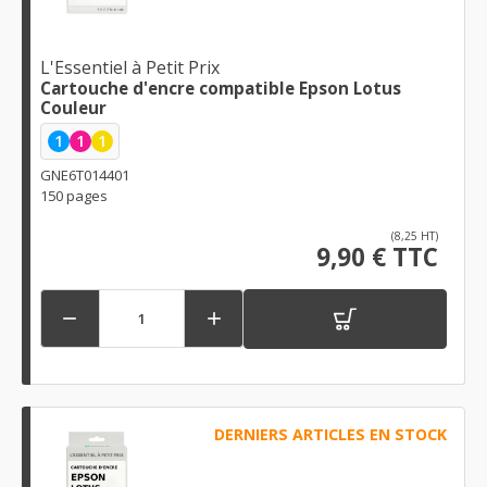
L'Essentiel à Petit Prix
Cartouche d'encre compatible Epson Lotus
Couleur
1
1
1
GNE6T014401
150 pages
(8,25 HT)
9,90 € TTC


DERNIERS ARTICLES EN STOCK