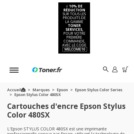
⚡
10% DE
RÉDUCTION
SUR TOUS LES
PRODUITS DE
LA GAMME
TONER
SERVICES,
POUR VOTRE
PREMIÈRE
COMMANDE,
AVEC LE CODE
WELCOME10
Accueil
Marques
Epson
Epson Stylus Color Series
Epson Stylus Color 480SX
Cartouches d'encre Epson Stylus
Color 480SX
L'Epson STYLUS COLOR 480SX est une imprimante
professionnelle conçue par Epson, utilisant la technologie de