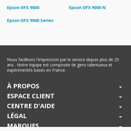
Epson DFX 9000
Epson DFX 9000 N
Epson DFX 9000 Series
Nous facilitons l'impression par le service depuis plus de 25
ans . Notre équipe est composée de gens talentueux et
expérimentés basés en France.
À PROPOS
arrow_drop_down
ESPACE CLIENT
arrow_drop_down
CENTRE D'AIDE
arrow_drop_down
LÉGAL
arrow_drop_down
MARQUES
arrow_drop_down