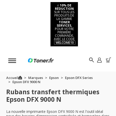
⚡
10% DE
RÉDUCTION
SUR TOUS LES
PRODUITS DE
LA GAMME
TONER
SERVICES,
POUR VOTRE
PREMIÈRE
COMMANDE,
AVEC LE CODE
WELCOME10
Accueil
Marques
Epson
Epson DFX Series
Epson DFX 9000 N
Rubans transfert thermiques
Epson DFX 9000 N
La nouvelle imprimante Epson DFX 9000 N est l'outil idéal
pour des besoins d'impression centralisée et homogène dans