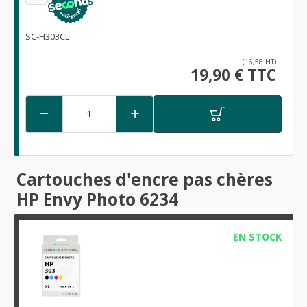
SC-H303CL
(16,58 HT)
19,90 € TTC


Cartouches d'encre pas chères
HP Envy Photo 6234
EN STOCK