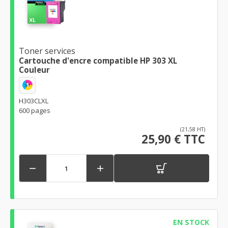
Toner services
Cartouche d'encre compatible HP 303 XL
Couleur
1
H303CLXL
600 pages
(21,58 HT)
25,90 € TTC


EN STOCK