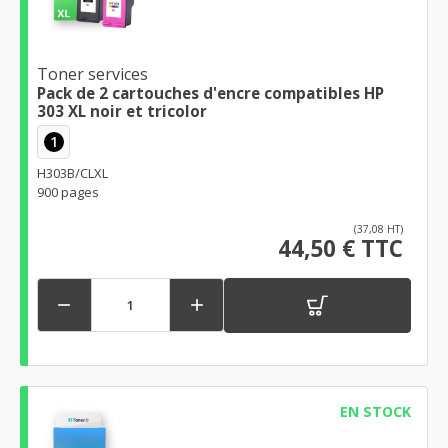
Toner services
Pack de 2 cartouches d'encre compatibles HP
303 XL noir et tricolor
1
H303B/CLXL
900 pages
(37,08 HT)
44,50 € TTC


EN STOCK