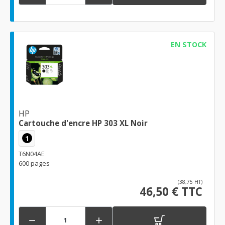
EN STOCK
HP
Cartouche d'encre HP 303 XL Noir
1
T6N04AE
600 pages
(38,75 HT)
46,50 € TTC

