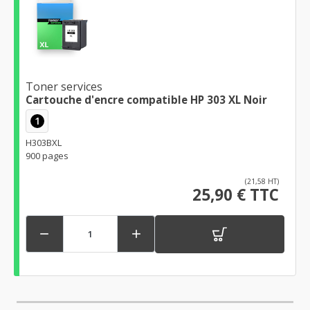
Toner services
Cartouche d'encre compatible HP 303 XL Noir
1
H303BXL
900 pages
(21,58 HT)
25,90 € TTC

