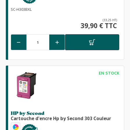
SC-H303BXL
(33,25 HT)
39,90 € TTC


EN STOCK
HP by Second
Cartouche d'encre Hp by Second 303 Couleur
1