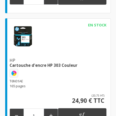
EN STOCK
HP
Cartouche d'encre HP 303 Couleur
1
T6N01AE
165 pages
(20,75 HT)
24,90 € TTC

