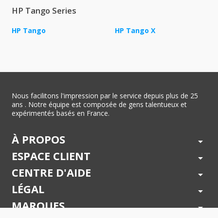
HP Tango Series
HP Tango
HP Tango X
Nous facilitons l'impression par le service depuis plus de 25
ans . Notre équipe est composée de gens talentueux et
expérimentés basés en France.
À PROPOS
arrow_drop_down
ESPACE CLIENT
arrow_drop_down
CENTRE D'AIDE
arrow_drop_down
LÉGAL
arrow_drop_down
MARQUES
arrow_drop_down