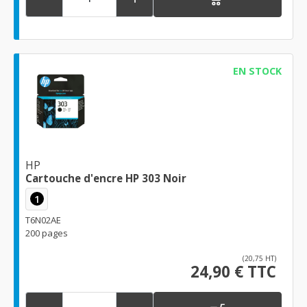
EN STOCK
HP
Cartouche d'encre HP 303 Noir
1
T6N02AE
200 pages
(20,75 HT)
24,90 € TTC