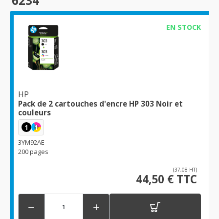
6234
EN STOCK
HP
Pack de 2 cartouches d'encre HP 303 Noir et
couleurs
1
1
3YM92AE
200 pages
(37,08 HT)
44,50 € TTC

