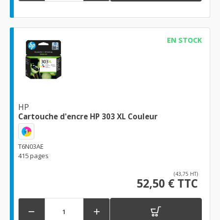
EN STOCK
HP
Cartouche d'encre HP 303 XL Couleur
1
T6N03AE
415 pages
(43,75 HT)
52,50 € TTC

