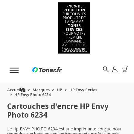
⚡
10% DE
RÉDUCTION
SUR TOUS LES
PRODUITS DE
LA GAMME
TONER
SERVICES,
POUR VOTRE
PREMIÈRE
COMMANDE,
AVEC LE CODE
WELCOME10
Accueil
Marques
HP
HP Envy Series
HP Envy Photo 6234
Cartouches d'encre HP Envy
Photo 6234
Le Hp ENVY PHOTO 6234 est une imprimante conçue pour
répondre aux besoins des environnements professionnels