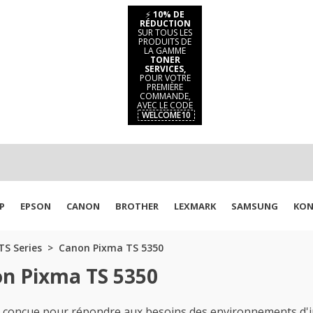
⚡
10% DE
RÉDUCTION
SUR TOUS LES
PRODUITS DE
LA GAMME
TONER
SERVICES,
POUR VOTRE
PREMIÈRE
COMMANDE,
AVEC LE CODE
WELCOME10
P
EPSON
CANON
BROTHER
LEXMARK
SAMSUNG
KON
S Series
Canon Pixma TS 5350
on Pixma TS 5350
conçue pour répondre aux besoins des environnements d'imp