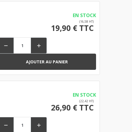
EN STOCK
(16,58 HT)
19,90 € TTC


AJOUTER AU PANIER
EN STOCK
(22,42 HT)
26,90 € TTC

