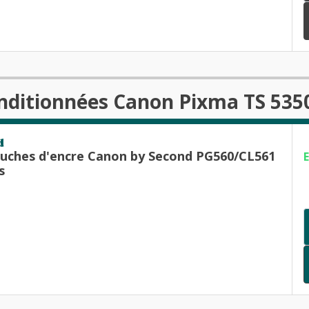
nditionnées Canon Pixma TS 535
d
ouches d'encre Canon by Second PG560/CL561
s