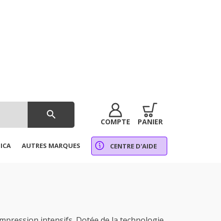
search
COMPTE
PANIER
ICA
AUTRES MARQUES
CENTRE D'AIDE
ression intensifs. Dotée de la technologie