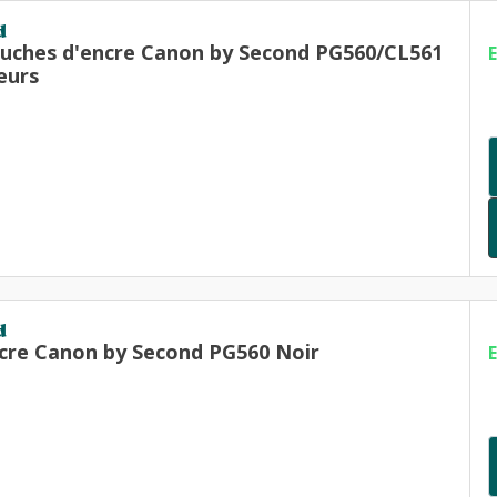
d
ouches d'encre Canon by Second PG560/CL561
eurs
d
cre Canon by Second PG560 Noir