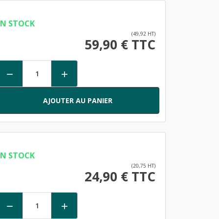
EN STOCK
(49,92 HT)
59,90 € TTC


AJOUTER AU PANIER
EN STOCK
(20,75 HT)
24,90 € TTC

