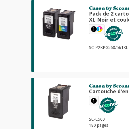
Canon by Secon
Pack de 2 cart
XL Noir et coul
1
1
SC-P2KPG560/561XL
Canon by Secon
Cartouche d'en
1
SC-C560
180 pages