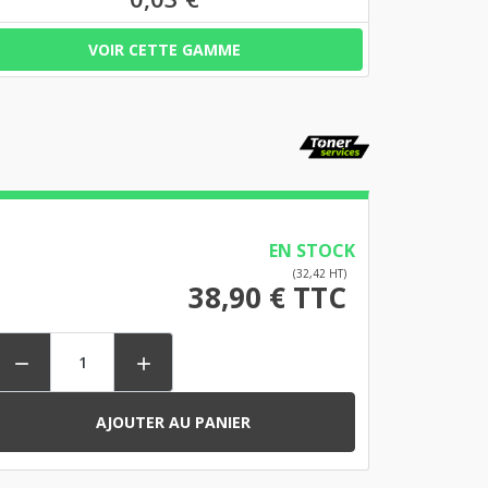
VOIR CETTE GAMME
EN STOCK
(32,42 HT)
38,90 € TTC


AJOUTER AU PANIER