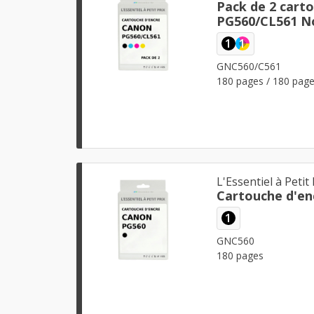
Pack de 2 cart
PG560/CL561 No
1
1
GNC560/C561
180 pages / 180 pag
L'Essentiel à Petit 
Cartouche d'en
1
GNC560
180 pages