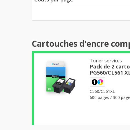
Cartouches d'encre com
Toner services
Pack de 2 cart
PG560/CL561 XL 
1
1
C560/C561XL
600 pages / 300 pag