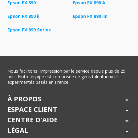
Epson FX 890
Epson FX 890 A
Epson FX 890 ii
Epson FX 890 iin
Epson FX 890 Series
Nous facilitons l'impression par le service depuis plus de 25
ans . Notre équipe est composée de gens talentueux et
expérimentés basés en France.
À PROPOS
arrow_drop_down
ESPACE CLIENT
arrow_drop_down
CENTRE D'AIDE
arrow_drop_down
LÉGAL
arrow_drop_down