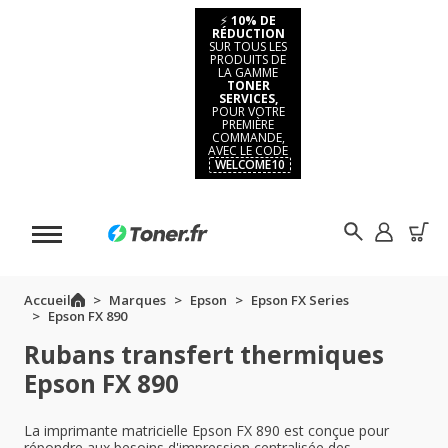
⚡
10% DE
RÉDUCTION
SUR TOUS LES
PRODUITS DE
LA GAMME
TONER
SERVICES,
POUR VOTRE
PREMIÈRE
COMMANDE,
AVEC LE CODE
WELCOME10
Accueil
Marques
Epson
Epson FX Series
Epson FX 890
Rubans transfert thermiques
Epson FX 890
La imprimante matricielle Epson FX 890 est conçue pour
répondre aux besoins d'impression centralisée des