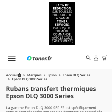
⚡
10% DE
RÉDUCTION
SUR TOUS LES
PRODUITS DE
LA GAMME
TONER
SERVICES,
POUR VOTRE
PREMIÈRE
COMMANDE,
AVEC LE CODE
WELCOME10
Accueil
Marques
Epson
Epson DLQ Series
Epson DLQ 3000 Series
Rubans transfert thermiques
Epson DLQ 3000 Series
La gamme Epson DLQ 3000 SERIES est spécifiquement
conçue pour répondre aux besoins d'impression centralisée