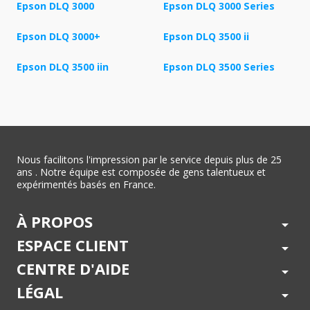
Epson DLQ 3000
Epson DLQ 3000 Series
Epson DLQ 3000+
Epson DLQ 3500 ii
Epson DLQ 3500 iin
Epson DLQ 3500 Series
Nous facilitons l'impression par le service depuis plus de 25
ans . Notre équipe est composée de gens talentueux et
expérimentés basés en France.
À PROPOS
arrow_drop_down
ESPACE CLIENT
arrow_drop_down
CENTRE D'AIDE
arrow_drop_down
LÉGAL
arrow_drop_down