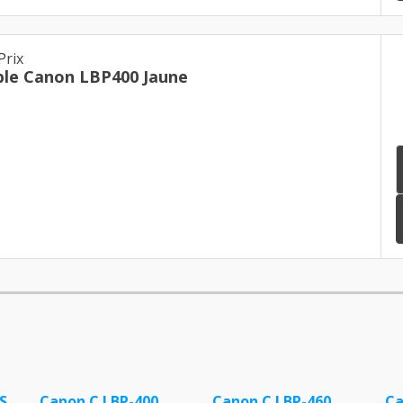
Prix
ble Canon LBP400 Jaune
S
Canon C LBP-400
Canon C LBP-460
Ca