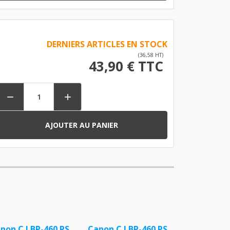
DERNIERS ARTICLES EN STOCK
(36,58 HT)
43,90 € TTC


AJOUTER AU PANIER
non C LBP-460 PS
Canon C LBP-460 PS