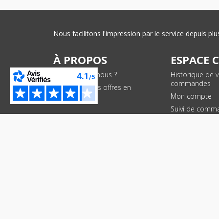
Nous facilitons l'impression par le service depuis 
À PROPOS
ESPACE 
Qui sommes-nous ?
Historique de 
commandes
Conditions des offres en
cours
Mon compte
Suivi de comm
PAIEMENTS SÉCURISÉS