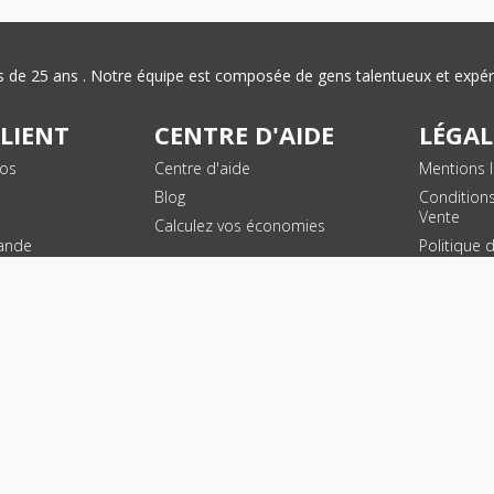
plus de 25 ans . Notre équipe est composée de gens talentueux et exp
CLIENT
CENTRE D'AIDE
LÉGAL
vos
Centre d'aide
Mentions l
Blog
Condition
Vente
Calculez vos économies
ande
Politique 
des donn
personnel
Plan du si
SUIVEZ NOUS !
© 2026 - Toner Services