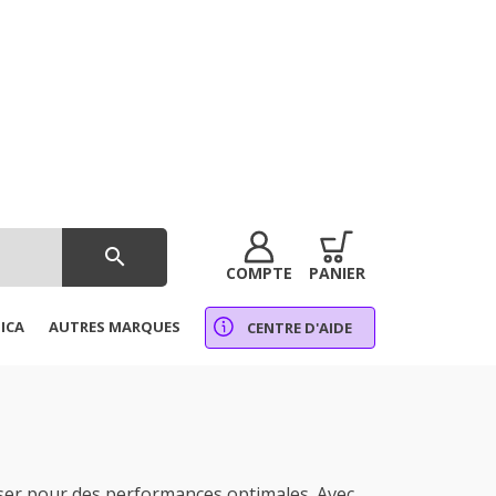
search
COMPTE
PANIER
ICA
AUTRES MARQUES
CENTRE D'AIDE
ser pour des performances optimales. Avec