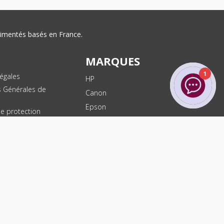
érimentés basés en France.
MARQUES
1
égales
HP
s Générales de
Canon
Epson
de protection
ées
Brother
les
Dell
te