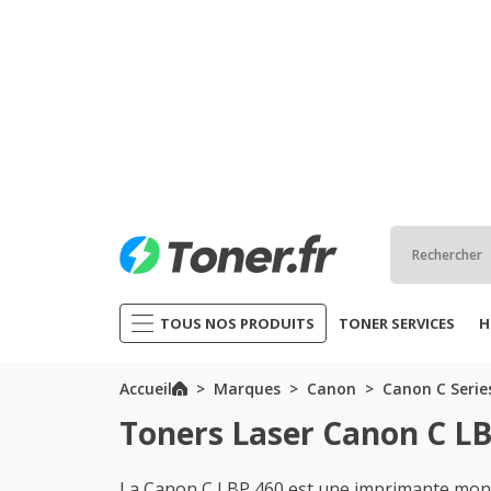
TOUS NOS PRODUITS
TONER SERVICES
H
Accueil
Marques
Canon
Canon C Serie
Toners Laser Canon C L
La Canon C LBP 460 est une imprimante monoc