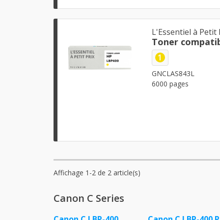
L'Essentiel à Petit 
Toner compati
1
GNCLAS843L
6000 pages
Affichage 1-2 de 2 article(s)
Canon C Series
Canon C LBP-400
Canon C LBP-400 P