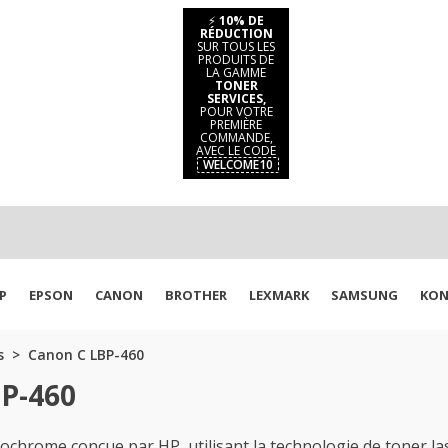
⚡
10% DE
RÉDUCTION
SUR TOUS LES
PRODUITS DE
LA GAMME
TONER
SERVICES,
POUR VOTRE
PREMIÈRE
COMMANDE,
AVEC LE CODE
WELCOME10
P
EPSON
CANON
BROTHER
LEXMARK
SAMSUNG
KON
s
Canon C LBP-460
BP-460
hrome conçue par HP, utilisant la technologie de toner la