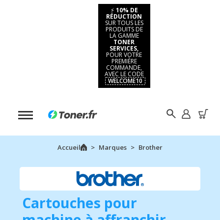
⚡
10% DE
RÉDUCTION
SUR TOUS LES
PRODUITS DE
LA GAMME
TONER
SERVICES,
POUR VOTRE
PREMIÈRE
COMMANDE,
AVEC LE CODE
WELCOME10
Accueil
Marques
Brother
Cartouches pour
machine à affranchir