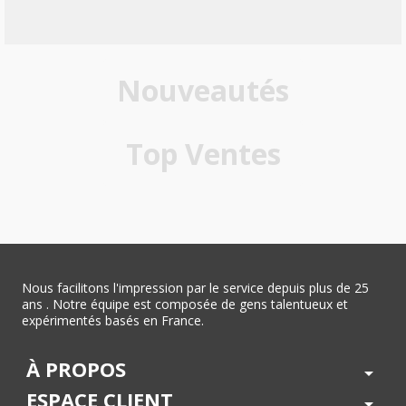
Nouveautés
Top Ventes
Nous facilitons l'impression par le service depuis plus de 25
ans . Notre équipe est composée de gens talentueux et
expérimentés basés en France.
À PROPOS
arrow_drop_down
ESPACE CLIENT
arrow_drop_down