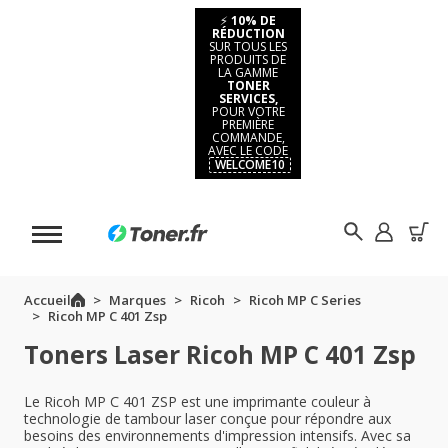
⚡
10% DE
RÉDUCTION
SUR TOUS LES
PRODUITS DE
LA GAMME
TONER
SERVICES,
POUR VOTRE
PREMIÈRE
COMMANDE,
AVEC LE CODE
WELCOME10
Accueil
Marques
Ricoh
Ricoh MP C Series
Ricoh MP C 401 Zsp
Toners Laser Ricoh MP C 401 Zsp
Le Ricoh MP C 401 ZSP est une imprimante couleur à
technologie de tambour laser conçue pour répondre aux
besoins des environnements d'impression intensifs. Avec sa