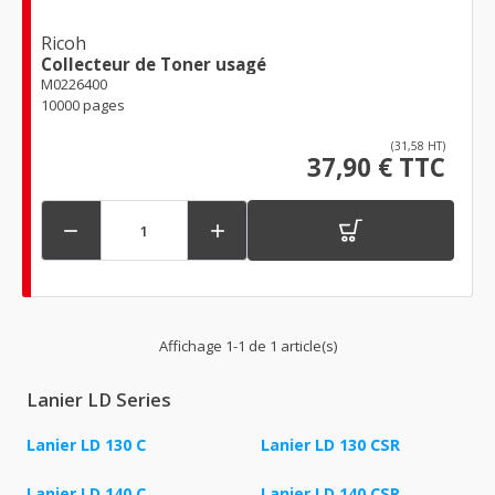
Ricoh
Collecteur de Toner usagé
M0226400
10000 pages
(31,58 HT)
37,90 € TTC


Affichage 1-1 de 1 article(s)
Lanier LD Series
Lanier LD 130 C
Lanier LD 130 CSR
Lanier LD 140 C
Lanier LD 140 CSR