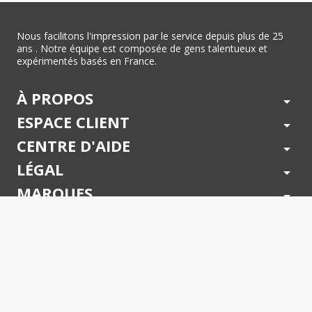
Nous facilitons l'impression par le service depuis plus de 25
ans . Notre équipe est composée de gens talentueux et
expérimentés basés en France.
À PROPOS
arrow_drop_down
ESPACE CLIENT
arrow_drop_down
CENTRE D'AIDE
arrow_drop_down
LÉGAL
arrow_drop_down
MARQUES
arrow_drop_down
PAIEMENTS SÉCURISÉS
arrow_drop_down
SUIVEZ NOUS !
arrow_drop_down
© 2026 - Toner Services