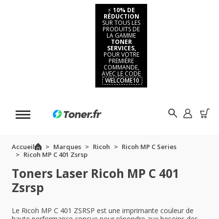
⚡
10% DE
RÉDUCTION
SUR TOUS LES
PRODUITS DE
LA GAMME
TONER
SERVICES,
POUR VOTRE
PREMIÈRE
COMMANDE,
AVEC LE CODE
WELCOME10
Accueil
Marques
Ricoh
Ricoh MP C Series
Ricoh MP C 401 Zsrsp
Toners Laser Ricoh MP C 401
Zsrsp
Le Ricoh MP C 401 ZSRSP est une imprimante couleur de
haute performance conçue pour répondre aux besoins des