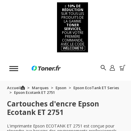
⚡
10% DE
RÉDUCTION
SUR TOUS LES
PRODUITS DE
LA GAMME
TONER
SERVICES,
POUR VOTRE
PREMIÈRE
COMMANDE,
AVEC LE CODE
WELCOME10
Accueil
Marques
Epson
Epson EcoTank ET Series
Epson Ecotank ET 2751
Cartouches d'encre Epson
Ecotank ET 2751
L'imprimante Epson ECOTANK ET 2751 est conçue pour
répondre aux besoins des environnements professionnels