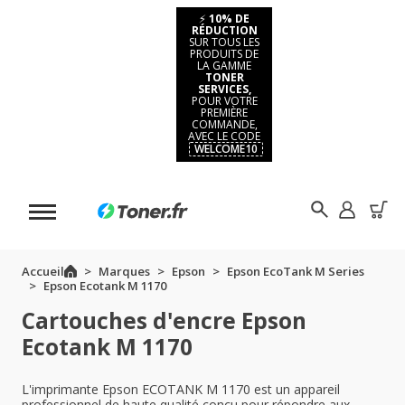
⚡
10% DE
RÉDUCTION
SUR TOUS LES
PRODUITS DE
LA GAMME
TONER
SERVICES,
POUR VOTRE
PREMIÈRE
COMMANDE,
AVEC LE CODE
WELCOME10
Accueil
Marques
Epson
Epson EcoTank M Series
Epson Ecotank M 1170
Cartouches d'encre Epson
Ecotank M 1170
L'imprimante Epson ECOTANK M 1170 est un appareil
professionnel de haute qualité conçu pour répondre aux