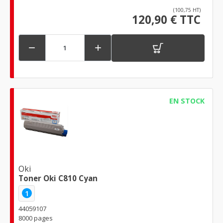
(100,75 HT)
120,90 € TTC


EN STOCK
Oki
Toner Oki C810 Cyan
1
44059107
8000 pages