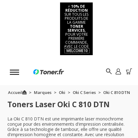
⚡
10% DE
RÉDUCTION
SUR TOUS LES
PRODUITS DE
LA GAMME
TONER
SERVICES,
POUR VOTRE
PREMIÈRE
COMMANDE,
AVEC LE CODE
WELCOME10
Accueil
Marques
Oki
Oki C Series
Oki C 810 DTN
Toners Laser Oki C 810 DTN
La Oki C 810 DTN est une imprimante laser monochrome
conçue pour des environnements d'impression centralisée.
Grâce à sa technologie de tambour, elle offre une qualité
d'impression homogène et constante. Avec une résolution