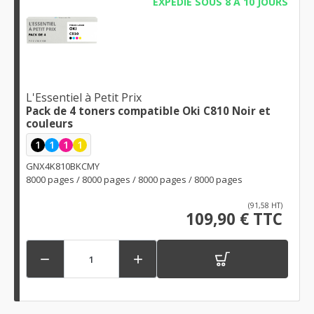
EXPÉDIÉ SOUS 8 À 10 JOURS
L'Essentiel à Petit Prix
Pack de 4 toners compatible Oki C810 Noir et
couleurs
1
1
1
1
GNX4K810BKCMY
8000 pages / 8000 pages / 8000 pages / 8000 pages
(91,58 HT)
109,90 € TTC

