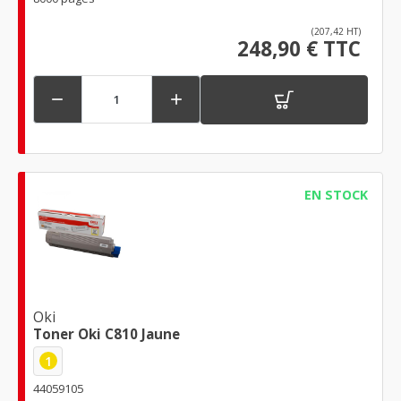
(207,42 HT)
248,90 € TTC


EN STOCK
Oki
Toner Oki C810 Jaune
1
44059105