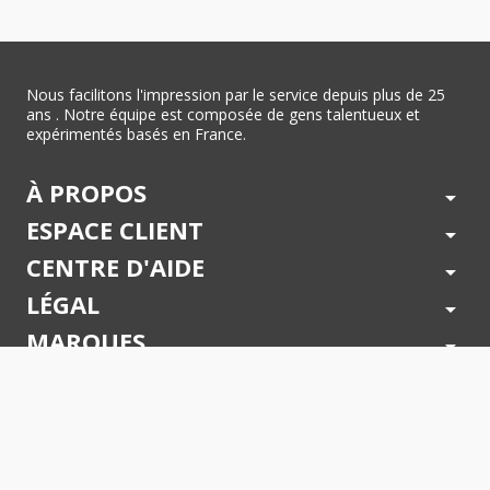
Nous facilitons l'impression par le service depuis plus de 25
ans . Notre équipe est composée de gens talentueux et
expérimentés basés en France.
À PROPOS
arrow_drop_down
ESPACE CLIENT
arrow_drop_down
CENTRE D'AIDE
arrow_drop_down
LÉGAL
arrow_drop_down
MARQUES
arrow_drop_down
PAIEMENTS SÉCURISÉS
arrow_drop_down
SUIVEZ NOUS !
arrow_drop_down