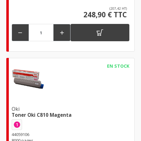
(207,42 HT)
248,90 € TTC


EN STOCK
Oki
Toner Oki C810 Magenta
1
44059106
8000 pages