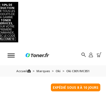
⚡
10% DE
ÉDUCTION
R TOUS LES
ODUITS DE
LA GAMME
TONER
SERVICES,
OUR VOTRE
PREMIÈRE
OMMANDE,
EC LE CODE
ELCOME10
Accueil
Marques
Oki
Oki C801/MC851
EXPÉDIÉ SOUS 8 À 10 JOURS