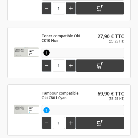


Toner compatible Oki
27,90 € TTC
C810 Noir
(23,25 HT)
1


Tambour compatible
69,90 € TTC
Oki C801 Cyan
(58,25 HT)
1

