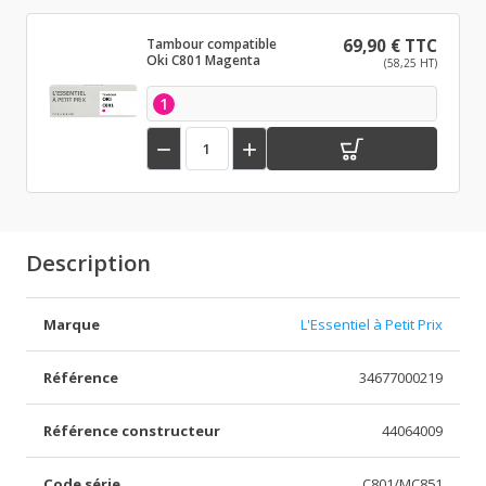
Tambour compatible
69,90 € TTC
Oki C801 Magenta
(58,25 HT)
1


Description
Marque
L'Essentiel à Petit Prix
Référence
34677000219
Référence constructeur
44064009
Code série
C801/MC851