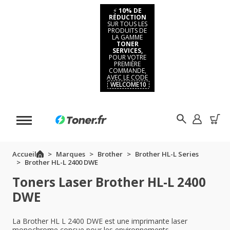
⚡
10% DE
RÉDUCTION
SUR TOUS LES
PRODUITS DE
LA GAMME
TONER
SERVICES,
POUR VOTRE
PREMIÈRE
COMMANDE,
AVEC LE CODE
WELCOME10
Accueil
Marques
Brother
Brother HL-L Series
Brother HL-L 2400 DWE
Toners Laser Brother HL-L 2400
DWE
La Brother HL L 2400 DWE est une imprimante laser
monochrome conçue pour les environnements