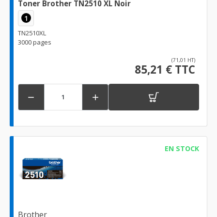
Toner Brother TN2510 XL Noir
1
TN2510XL
3000 pages
(71,01 HT)
85,21 € TTC


EN STOCK
Brother