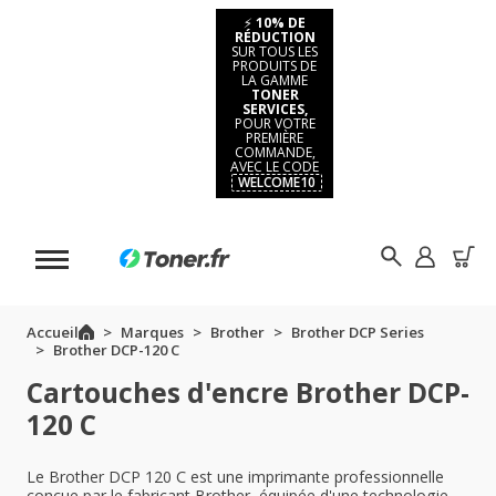
⚡
10% DE
RÉDUCTION
SUR TOUS LES
PRODUITS DE
LA GAMME
TONER
SERVICES,
POUR VOTRE
PREMIÈRE
COMMANDE,
AVEC LE CODE
WELCOME10
Accueil
Marques
Brother
Brother DCP Series
Brother DCP-120 C
Cartouches d'encre Brother DCP-
120 C
Le Brother DCP 120 C est une imprimante professionnelle
conçue par le fabricant Brother, équipée d'une technologie