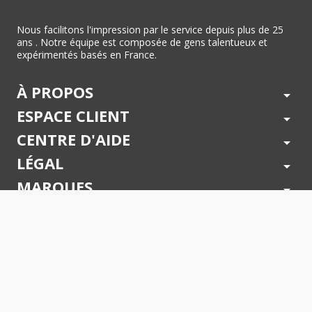
Nous facilitons l'impression par le service depuis plus de 25
ans . Notre équipe est composée de gens talentueux et
expérimentés basés en France.
À PROPOS
arrow_drop_down
ESPACE CLIENT
arrow_drop_down
CENTRE D'AIDE
arrow_drop_down
LÉGAL
arrow_drop_down
MARQUES
arrow_drop_down
PAIEMENTS SÉCURISÉS
arrow_drop_down
SUIVEZ NOUS !
arrow_drop_down
© 2026 - Toner Services