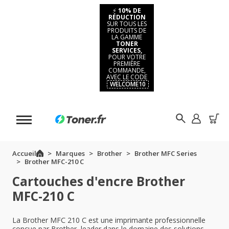
⚡
10% DE
RÉDUCTION
SUR TOUS LES
PRODUITS DE
LA GAMME
TONER
SERVICES,
POUR VOTRE
PREMIÈRE
COMMANDE,
AVEC LE CODE
WELCOME10
Accueil
Marques
Brother
Brother MFC Series
Brother MFC-210 C
Cartouches d'encre Brother
MFC-210 C
La Brother MFC 210 C est une imprimante professionnelle
conçue par Brother, leader dans le domaine des solutions