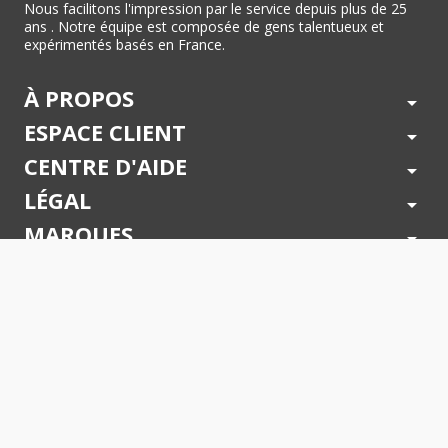
Nous facilitons l'impression par le service depuis plus de 25
ans . Notre équipe est composée de gens talentueux et
expérimentés basés en France.
À PROPOS
arrow_drop_down
ESPACE CLIENT
arrow_drop_down
CENTRE D'AIDE
arrow_drop_down
LÉGAL
arrow_drop_down
MARQUES
arrow_drop_down
PAIEMENTS SÉCURISÉS
arrow_drop_down
SUIVEZ NOUS !
arrow_drop_down
© 2026 - Toner Services