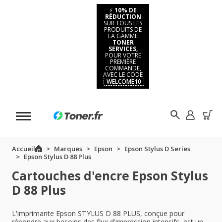
⚡
10% DE
RÉDUCTION
SUR TOUS LES
PRODUITS DE
LA GAMME
TONER
SERVICES,
POUR VOTRE
PREMIÈRE
COMMANDE,
AVEC LE CODE
WELCOME10
Accueil
Marques
Epson
Epson Stylus D Series
Epson Stylus D 88 Plus
Cartouches d'encre Epson Stylus
D 88 Plus
L'imprimante Epson STYLUS D 88 PLUS, conçue pour
répondre aux besoins des flux d'impression intensifs, est un