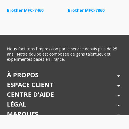
Brother MFC-7460
Brother MFC-7860
Nous facilitons l'impression par le service depuis plus de 25
ans . Notre équipe est composée de gens talentueux et
expérimentés basés en France.
À PROPOS
arrow_drop_down
ESPACE CLIENT
arrow_drop_down
CENTRE D'AIDE
arrow_drop_down
LÉGAL
arrow_drop_down
MARQUES
arrow_drop_down
PAIEMENTS SÉCURISÉS
arrow_drop_down