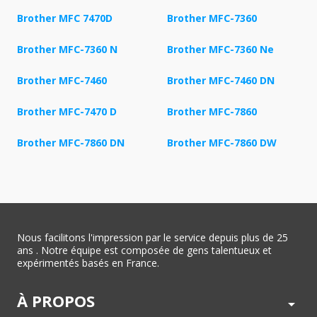
Brother MFC 7470D
Brother MFC-7360
Brother MFC-7360 N
Brother MFC-7360 Ne
Brother MFC-7460
Brother MFC-7460 DN
Brother MFC-7470 D
Brother MFC-7860
Brother MFC-7860 DN
Brother MFC-7860 DW
Nous facilitons l'impression par le service depuis plus de 25
ans . Notre équipe est composée de gens talentueux et
expérimentés basés en France.
À PROPOS
arrow_drop_down