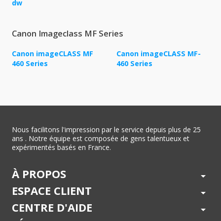
dw
Canon Imageclass MF Series
Canon imageCLASS MF
Canon imageCLASS MF-
460 Series
460 Series
Nous facilitons l'impression par le service depuis plus de 25
ans . Notre équipe est composée de gens talentueux et
expérimentés basés en France.
À PROPOS
arrow_drop_down
ESPACE CLIENT
arrow_drop_down
CENTRE D'AIDE
arrow_drop_down