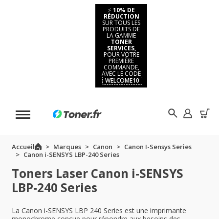
⚡
10% DE
RÉDUCTION
SUR TOUS LES
PRODUITS DE
LA GAMME
TONER
SERVICES,
POUR VOTRE
PREMIÈRE
COMMANDE,
AVEC LE CODE
WELCOME10
Accueil
Marques
Canon
Canon I-Sensys Series
Canon i-SENSYS LBP-240 Series
Toners Laser Canon i-SENSYS
LBP-240 Series
La Canon i-SENSYS LBP 240 Series est une imprimante
monochrome conçue pour répondre aux besoins des