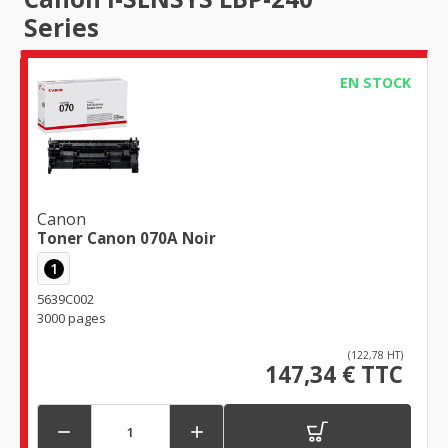
Series
EN STOCK
Canon
Toner Canon 070A Noir
1
5639C002
3000 pages
(122,78 HT)
147,34 € TTC

