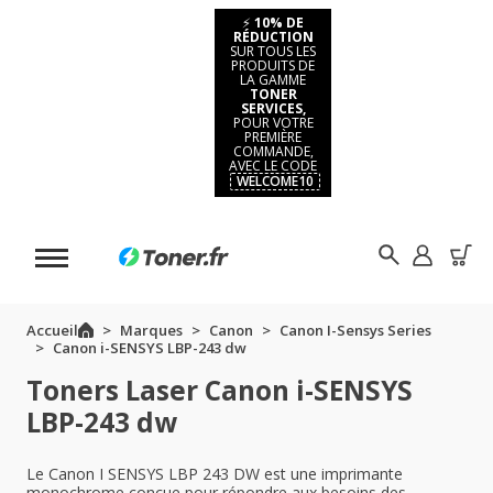
⚡
10% DE
RÉDUCTION
SUR TOUS LES
PRODUITS DE
LA GAMME
TONER
SERVICES,
POUR VOTRE
PREMIÈRE
COMMANDE,
AVEC LE CODE
WELCOME10
Accueil
Marques
Canon
Canon I-Sensys Series
Canon i-SENSYS LBP-243 dw
Toners Laser Canon i-SENSYS
LBP-243 dw
Le Canon I SENSYS LBP 243 DW est une imprimante
monochrome conçue pour répondre aux besoins des