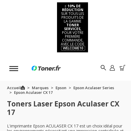
⚡
10% DE
RÉDUCTION
SUR TOUS LES
PRODUITS DE
LA GAMME
TONER
SERVICES,
POUR VOTRE
PREMIÈRE
COMMANDE,
AVEC LE CODE
WELCOME10
Accueil
Marques
Epson
Epson Aculaser Series
Epson Aculaser CX 17
Toners Laser Epson Aculaser CX
17
L'imprimante Epson ACULASER CX 17 est un choix idéal pour
les environnements nécessitant une impression centralisée et