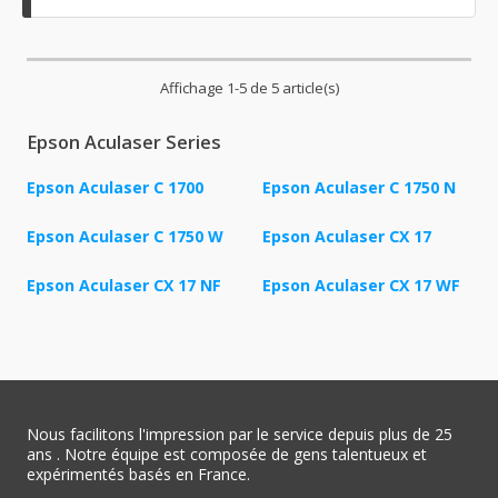
Affichage 1-5 de 5 article(s)
Epson Aculaser Series
Epson Aculaser C 1700
Epson Aculaser C 1750 N
Epson Aculaser C 1750 W
Epson Aculaser CX 17
Epson Aculaser CX 17 NF
Epson Aculaser CX 17 WF
Nous facilitons l'impression par le service depuis plus de 25
ans . Notre équipe est composée de gens talentueux et
expérimentés basés en France.