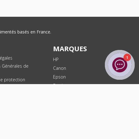
érimentés basés en France.
MARQUES
égales
1
HP
s Générales de
Canon
Epson
de protection
ées
Brother
les
Dell
te