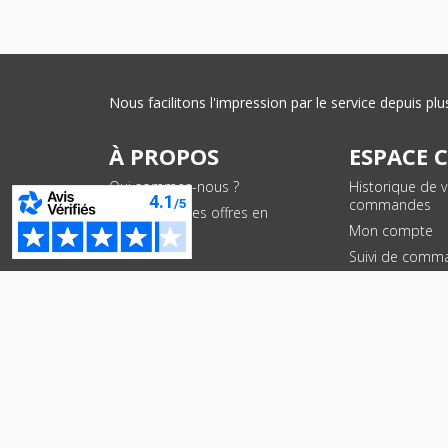
Nous facilitons l'impression par le service depuis 
À PROPOS
ESPACE 
Qui sommes-nous ?
Historique de 
commandes
Conditions des offres en
cours
Mon compte
Suivi de comm
PAIEMENTS SÉCURISÉS