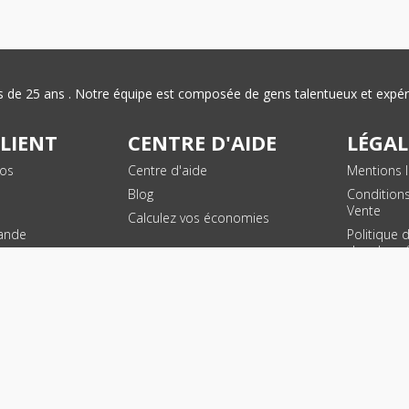
plus de 25 ans . Notre équipe est composée de gens talentueux et exp
CLIENT
CENTRE D'AIDE
LÉGAL
vos
Centre d'aide
Mentions l
Blog
Condition
Vente
Calculez vos économies
ande
Politique 
des donn
personnel
Plan du si
SUIVEZ NOUS !
© 2026 - Toner Services