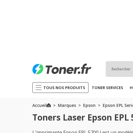
TOUS NOS PRODUITS
TONER SERVICES
H
Accueil
Marques
Epson
Epson EPL Seri
Toners Laser Epson EPL 
L'imprimante Epson EPL 5700 I est un modè