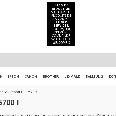
⚡
10% DE
RÉDUCTION
SUR TOUS LES
PRODUITS DE
LA GAMME
TONER
SERVICES,
POUR VOTRE
PREMIÈRE
COMMANDE,
AVEC LE CODE
WELCOME10
P
EPSON
CANON
BROTHER
LEXMARK
SAMSUNG
KON
es
Epson EPL 5700 I
5700 I
le monochrome conçu pour répondre aux besoins d'impress