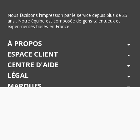
Nous facilitons l'impression par le service depuis plus de 25
ans . Notre équipe est composée de gens talentueux et
expérimentés basés en France.
À PROPOS
arrow_drop_down
ESPACE CLIENT
arrow_drop_down
CENTRE D'AIDE
arrow_drop_down
LÉGAL
arrow_drop_down
MARQUES
arrow_drop_down
PAIEMENTS SÉCURISÉS
arrow_drop_down
SUIVEZ NOUS !
arrow_drop_down
© 2026 - Toner Services