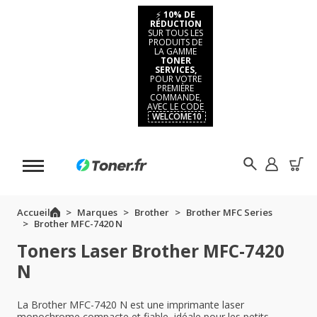
⚡
10% DE
RÉDUCTION
SUR TOUS LES
PRODUITS DE
LA GAMME
TONER
SERVICES,
POUR VOTRE
PREMIÈRE
COMMANDE,
AVEC LE CODE
WELCOME10
Accueil
Marques
Brother
Brother MFC Series
Brother MFC-7420 N
Toners Laser Brother MFC-7420
N
La Brother MFC-7420 N est une imprimante laser
monochrome compacte et fiable, idéale pour les petits