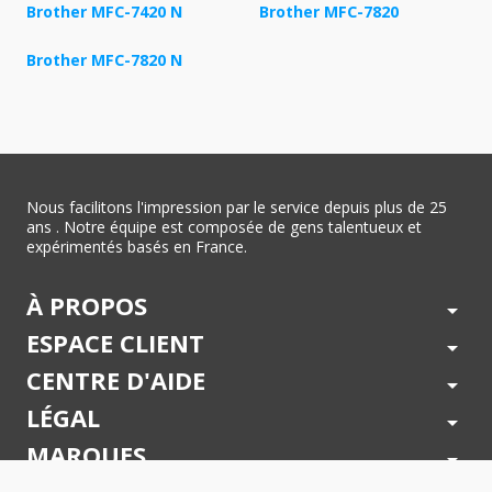
Brother MFC-7420 N
Brother MFC-7820
Brother MFC-7820 N
Nous facilitons l'impression par le service depuis plus de 25
ans . Notre équipe est composée de gens talentueux et
expérimentés basés en France.
À PROPOS
arrow_drop_down
ESPACE CLIENT
arrow_drop_down
CENTRE D'AIDE
arrow_drop_down
LÉGAL
arrow_drop_down
MARQUES
arrow_drop_down
PAIEMENTS SÉCURISÉS