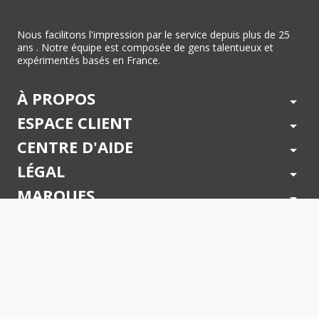
Nous facilitons l'impression par le service depuis plus de 25
ans . Notre équipe est composée de gens talentueux et
expérimentés basés en France.
À PROPOS
arrow_drop_down
ESPACE CLIENT
arrow_drop_down
CENTRE D'AIDE
arrow_drop_down
LÉGAL
arrow_drop_down
MARQUES
arrow_drop_down
PAIEMENTS SÉCURISÉS
arrow_drop_down
SUIVEZ NOUS !
arrow_drop_down
© 2026 - Toner Services