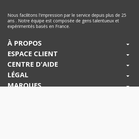
Nous facilitons l'impression par le service depuis plus de 25
ans . Notre équipe est composée de gens talentueux et
expérimentés basés en France.
À PROPOS
arrow_drop_down
ESPACE CLIENT
arrow_drop_down
CENTRE D'AIDE
arrow_drop_down
LÉGAL
arrow_drop_down
MARQUES
arrow_drop_down
PAIEMENTS SÉCURISÉS
arrow_drop_down
SUIVEZ NOUS !
arrow_drop_down
© 2026 - Toner Services