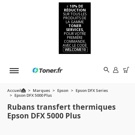
⚡
10% DE
RÉDUCTION
SUR TOUS LES
PRODUITS DE
LA GAMME
TONER
SERVICES,
POUR VOTRE
PREMIÈRE
COMMANDE,
AVEC LE CODE
WELCOME10
Accueil
Marques
Epson
Epson DFX Series
Epson DFX 5000 Plus
Rubans transfert thermiques
Epson DFX 5000 Plus