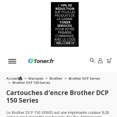
⚡
10% DE
RÉDUCTION
SUR TOUS LES
PRODUITS DE
LA GAMME
TONER
SERVICES,
POUR VOTRE
PREMIÈRE
COMMANDE,
AVEC LE CODE
WELCOME10
Accueil
Marques
Brother
Brother DCP Series
Brother DCP 150 Series
Cartouches d'encre Brother DCP
150 Series
Le Brother DCP 150 SERIES est une imprimante couleur B2B
conçue pour répondre aux besoins des flux d'impression