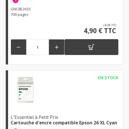
1
GNC8E2633
700 pages
(4,08 HT)
4,90 € TTC


EN STOCK
L'Essentiel à Petit Prix
Cartouche d'encre compatible Epson 26 XL Cyan