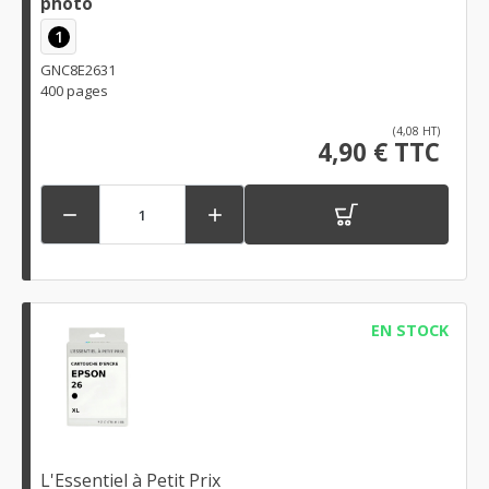
photo
1
GNC8E2631
400 pages
(4,08 HT)
4,90 € TTC


EN STOCK
L'Essentiel à Petit Prix