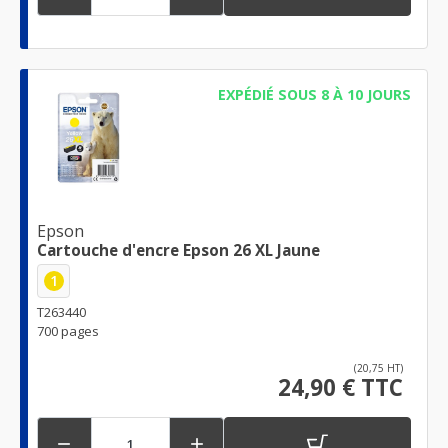
EXPÉDIÉ SOUS 8 À 10 JOURS
Epson
Cartouche d'encre Epson 26 XL Jaune
1
T263440
700 pages
(20,75 HT)
24,90 € TTC

