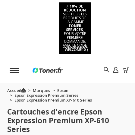
⚡
10% DE
RÉDUCTION
SUR TOUS LES
PRODUITS DE
LA GAMME
TONER
SERVICES,
POUR VOTRE
PREMIÈRE
COMMANDE,
AVEC LE CODE
WELCOME10
Accueil
Marques
Epson
Epson Expression Premium Series
Epson Expression Premium XP-610 Series
Cartouches d'encre Epson
Expression Premium XP-610
Series