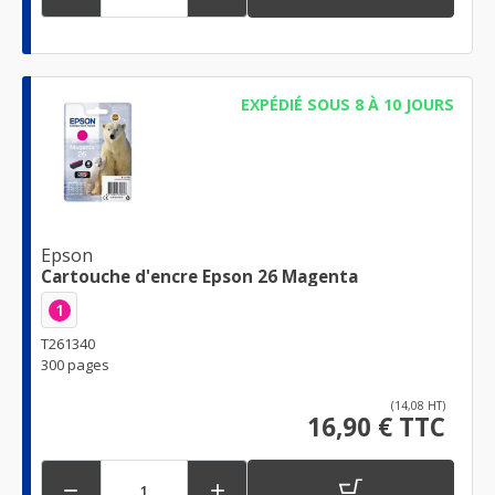
EXPÉDIÉ SOUS 8 À 10 JOURS
Epson
Cartouche d'encre Epson 26 Magenta
1
T261340
300 pages
(14,08 HT)
16,90 € TTC

