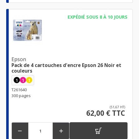
EXPÉDIÉ SOUS 8 À 10 JOURS
Epson
Pack de 4 cartouches d'encre Epson 26 Noir et
couleurs
1
1
1
T261640
300 pages
(51,67 HT)
62,00 € TTC

