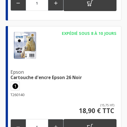


EXPÉDIÉ SOUS 8 À 10 JOURS
Epson
Cartouche d'encre Epson 26 Noir
1
T260140
(15,75 HT)
18,90 € TTC

