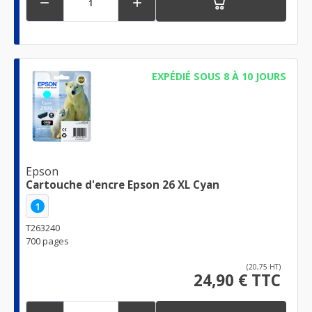


EXPÉDIÉ SOUS 8 À 10 JOURS
Epson
Cartouche d'encre Epson 26 XL Cyan
1
T263240
700 pages
(20,75 HT)
24,90 € TTC