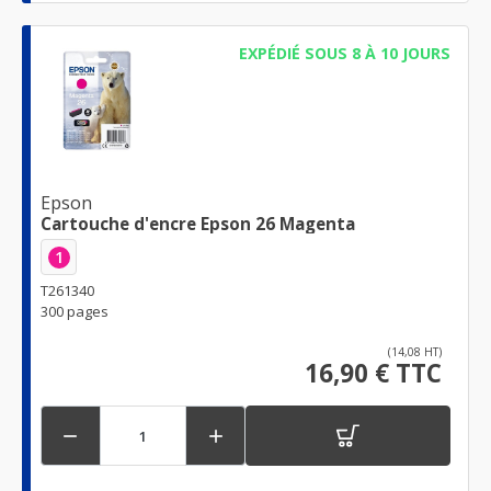
EXPÉDIÉ SOUS 8 À 10 JOURS
Epson
Cartouche d'encre Epson 26 Magenta
1
T261340
300 pages
(14,08 HT)
16,90 € TTC

