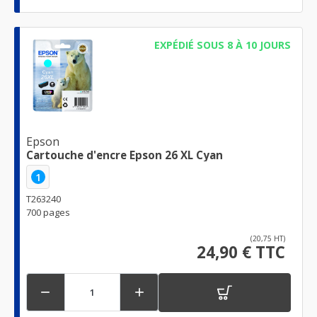
EXPÉDIÉ SOUS 8 À 10 JOURS
Epson
Cartouche d'encre Epson 26 XL Cyan
1
T263240
700 pages
(20,75 HT)
24,90 € TTC

