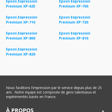
Epson Expression
Epson Expression
Premium XP-625
Premium XP-700
Epson Expression
Epson Expression
Premium XP-710
Premium XP-720
Epson Expression
Epson Expression
Premium XP-800
Premium XP-810
Epson Expression
Premium XP-820
Nous facilitons l'impression par le service depuis plus de 25
ans . Notre équipe est composée de gens talentueux et
expérimentés basés en France.
À PROPOS
arrow_drop_down