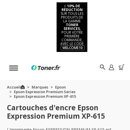
⚡
10% DE
RÉDUCTION
SUR TOUS LES
PRODUITS DE
LA GAMME
TONER
SERVICES,
POUR VOTRE
PREMIÈRE
COMMANDE,
AVEC LE CODE
WELCOME10
Accueil
Marques
Epson
Epson Expression Premium Series
Epson Expression Premium XP-615
Cartouches d'encre Epson
Expression Premium XP-615
L'imprimante Epson EXPRESSION PREMIUM XP 615 est