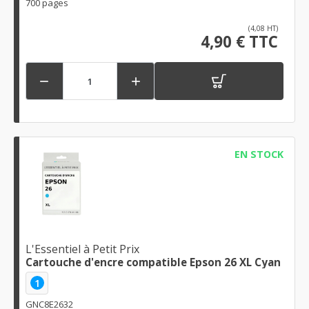
700 pages
(4,08 HT)
4,90 € TTC


EN STOCK
L'Essentiel à Petit Prix
Cartouche d'encre compatible Epson 26 XL Cyan
1
GNC8E2632