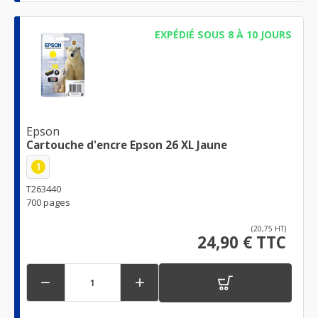
EXPÉDIÉ SOUS 8 À 10 JOURS
Epson
Cartouche d'encre Epson 26 XL Jaune
1
T263440
700 pages
(20,75 HT)
24,90 € TTC

