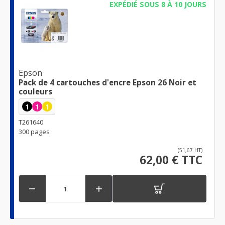
EXPÉDIÉ SOUS 8 À 10 JOURS
Epson
Pack de 4 cartouches d'encre Epson 26 Noir et
couleurs
1
1
1
T261640
300 pages
(51,67 HT)
62,00 € TTC

