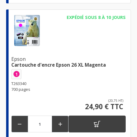
EXPÉDIÉ SOUS 8 À 10 JOURS
Epson
Cartouche d'encre Epson 26 XL Magenta
1
T263340
700 pages
(20,75 HT)
24,90 € TTC

