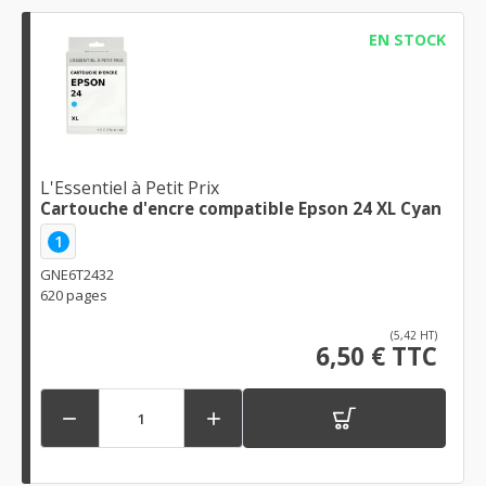
EN STOCK
L'Essentiel à Petit Prix
Cartouche d'encre compatible Epson 24 XL Cyan
1
GNE6T2432
620 pages
(5,42 HT)
6,50 € TTC

