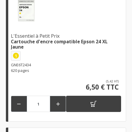
L'Essentiel à Petit Prix
Cartouche d'encre compatible Epson 24 XL
Jaune
1
GNE6T2434
620 pages
(5,42 HT)
6,50 € TTC

