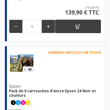
(116,58 HT)
139,90 € TTC


DERNIERS ARTICLES EN STOCK
Epson
Pack de 6 cartouches d'encre Epson 24 Noir et
couleurs
1
1
1
1