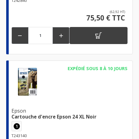
T242840
(62,92 HT)
75,50 € TTC


EXPÉDIÉ SOUS 8 À 10 JOURS
Epson
Cartouche d'encre Epson 24 XL Noir
1
T243140