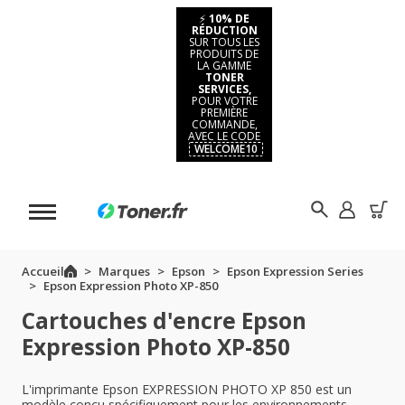
⚡
10% DE
RÉDUCTION
SUR TOUS LES
PRODUITS DE
LA GAMME
TONER
SERVICES,
POUR VOTRE
PREMIÈRE
COMMANDE,
AVEC LE CODE
WELCOME10
Accueil
Marques
Epson
Epson Expression Series
Epson Expression Photo XP-850
Cartouches d'encre Epson
Expression Photo XP-850
L'imprimante Epson EXPRESSION PHOTO XP 850 est un
modèle conçu spécifiquement pour les environnements