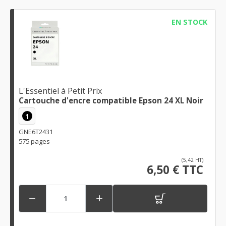
EN STOCK
L'Essentiel à Petit Prix
Cartouche d'encre compatible Epson 24 XL Noir
1
GNE6T2431
575 pages
(5,42 HT)
6,50 € TTC

