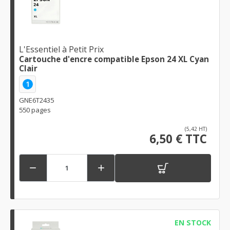
L'Essentiel à Petit Prix
Cartouche d'encre compatible Epson 24 XL Cyan
Clair
1
GNE6T2435
550 pages
(5,42 HT)
6,50 € TTC


EN STOCK