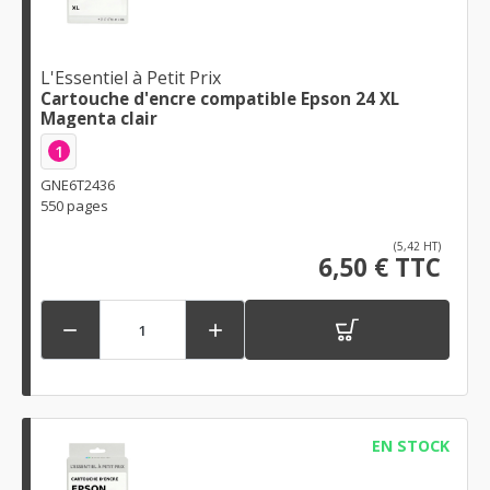
L'Essentiel à Petit Prix
Cartouche d'encre compatible Epson 24 XL
Magenta clair
1
GNE6T2436
550 pages
(5,42 HT)
6,50 € TTC


EN STOCK