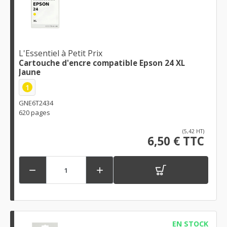
L'Essentiel à Petit Prix
Cartouche d'encre compatible Epson 24 XL
Jaune
1
GNE6T2434
620 pages
(5,42 HT)
6,50 € TTC


EN STOCK