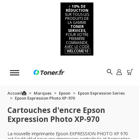
⚡
10% DE
RÉDUCTION
SUR TOUS LES
PRODUITS DE
LA GAMME
TONER
SERVICES,
POUR VOTRE
PREMIÈRE
COMMANDE,
AVEC LE CODE
WELCOME10
Accueil
Marques
Epson
Epson Expression Series
Epson Expression Photo XP-970
Cartouches d'encre Epson
Expression Photo XP-970
La nouvelle imprimante Epson EXPRESSION PHOTO XP 970
est l'outil idéal pour une impression centralisée et homogène