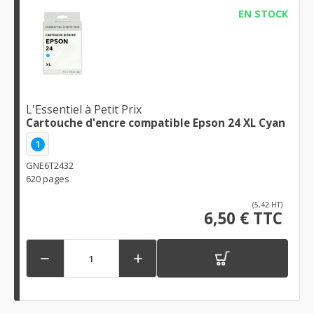
EN STOCK
L'Essentiel à Petit Prix
Cartouche d'encre compatible Epson 24 XL Cyan
1
GNE6T2432
620 pages
(5,42 HT)
6,50 € TTC

