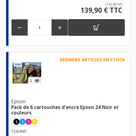
(116,58 HT)
139,90 € TTC


DERNIERS ARTICLES EN STOCK
Epson
Pack de 6 cartouches d'encre Epson 24 Noir et
couleurs
1
1
1
1
T242840