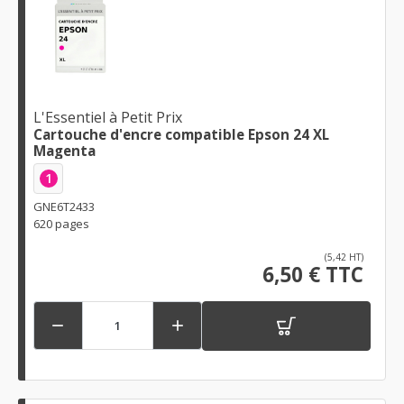
L'Essentiel à Petit Prix
Cartouche d'encre compatible Epson 24 XL
Magenta
1
GNE6T2433
620 pages
(5,42 HT)
6,50 € TTC

