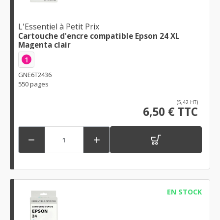
L'Essentiel à Petit Prix
Cartouche d'encre compatible Epson 24 XL
Magenta clair
1
GNE6T2436
550 pages
(5,42 HT)
6,50 € TTC


EN STOCK