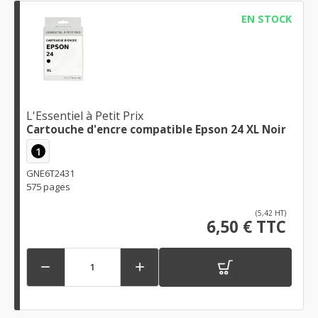
EN STOCK
L'Essentiel à Petit Prix
Cartouche d'encre compatible Epson 24 XL Noir
1
GNE6T2431
575 pages
(5,42 HT)
6,50 € TTC

