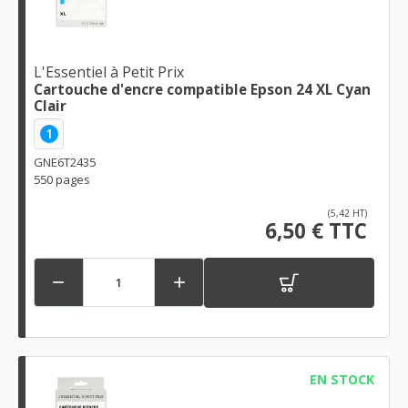
L'Essentiel à Petit Prix
Cartouche d'encre compatible Epson 24 XL Cyan
Clair
1
GNE6T2435
550 pages
(5,42 HT)
6,50 € TTC


EN STOCK