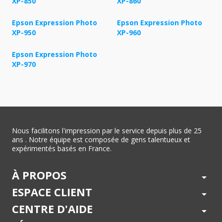
XP-850
XP-860
Epson Expression Photo
Epson Expression Photo
XP-950
XP-960
Epson Expression Photo
XP-970
Nous facilitons l'impression par le service depuis plus de 25
ans . Notre équipe est composée de gens talentueux et
expérimentés basés en France.
À PROPOS
arrow_drop_down
ESPACE CLIENT
arrow_drop_down
CENTRE D'AIDE
arrow_drop_down