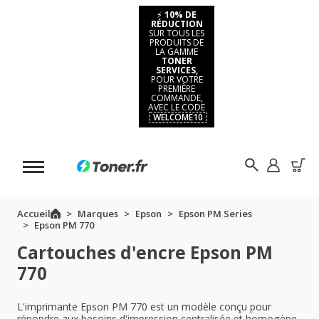
⚡
10% DE
RÉDUCTION
SUR TOUS LES
PRODUITS DE
LA GAMME
TONER
SERVICES,
POUR VOTRE
PREMIÈRE
COMMANDE,
AVEC LE CODE
WELCOME10
Accueil
Marques
Epson
Epson PM Series
Epson PM 770
Cartouches d'encre Epson PM
770
L'imprimante Epson PM 770 est un modèle conçu pour
répondre aux besoins d'impression centralisée et homogène