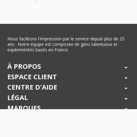
Nous facilitons l'impression par le service depuis plus de 25
ans . Notre équipe est composée de gens talentueux et
expérimentés basés en France.
À PROPOS
arrow_drop_down
ESPACE CLIENT
arrow_drop_down
CENTRE D'AIDE
arrow_drop_down
LÉGAL
arrow_drop_down
MARQUES
arrow_drop_down
PAIEMENTS SÉCURISÉS
arrow_drop_down
SUIVEZ NOUS !
arrow_drop_down