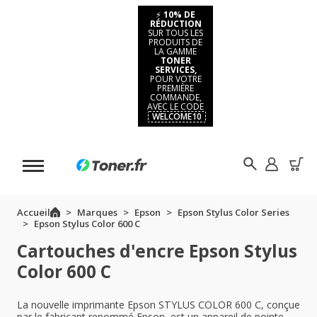
⚡
10% DE
RÉDUCTION
SUR TOUS LES
PRODUITS DE
LA GAMME
TONER
SERVICES,
POUR VOTRE
PREMIÈRE
COMMANDE,
AVEC LE CODE
WELCOME10
Accueil
Marques
Epson
Epson Stylus Color Series
Epson Stylus Color 600 C
Cartouches d'encre Epson Stylus
Color 600 C
La nouvelle imprimante Epson STYLUS COLOR 600 C, conçue
par le fabricant renommé Epson, est un appareil de pointe