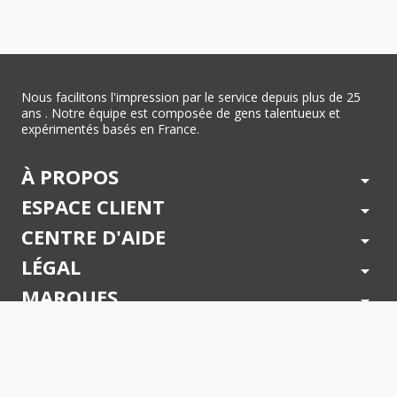
Nous facilitons l'impression par le service depuis plus de 25
ans . Notre équipe est composée de gens talentueux et
expérimentés basés en France.
À PROPOS
arrow_drop_down
ESPACE CLIENT
arrow_drop_down
CENTRE D'AIDE
arrow_drop_down
LÉGAL
arrow_drop_down
MARQUES
arrow_drop_down
PAIEMENTS SÉCURISÉS
arrow_drop_down
SUIVEZ NOUS !
arrow_drop_down