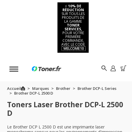
⚡
10% DE
RÉDUCTION
SUR TOUS LES
PRODUITS DE
LA GAMME
TONER
SERVICES,
POUR VOTRE
PREMIÈRE
COMMANDE,
AVEC LE CODE
WELCOME10
Accueil
Marques
Brother
Brother DCP-L Series
Brother DCP-L 2500 D
Toners Laser Brother DCP-L 2500
D
Le Brother DCP L 2500 D est une imprimante laser
monochrome conçue pour les environnements d'impression