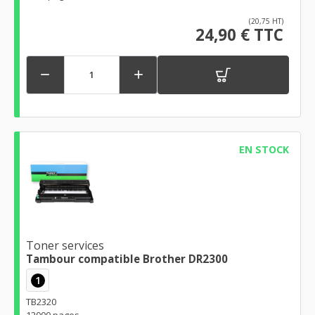
(20,75 HT)
24,90 € TTC


EN STOCK
Toner services
Tambour compatible Brother DR2300
1
TB2320